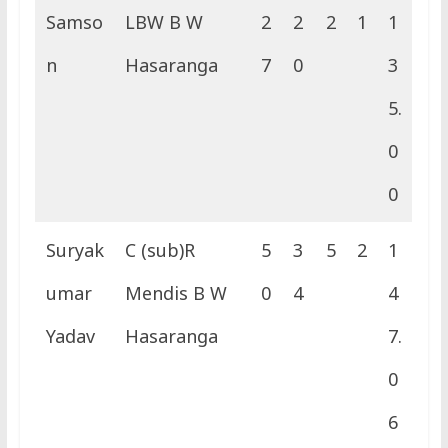
Samso
LBW B W
2
2
2
1
1
n
Hasaranga
7
0
3
5.
0
0
Suryak
C (sub)R
5
3
5
2
1
umar
Mendis B W
0
4
4
Yadav
Hasaranga
7.
0
6