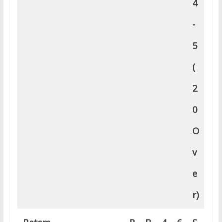
4
-
5
(
2
0
O
v
e
r)