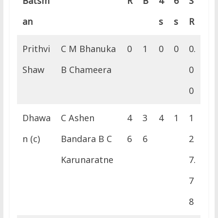
Batsm
R
B
4
6
S
an
s
s
R
Prithvi
C M Bhanuka
0
1
0
0
0.
Shaw
B Chameera
0
0
Dhawa
C Ashen
4
3
4
1
1
n (c)
Bandara B C
6
6
2
Karunaratne
7.
7
8