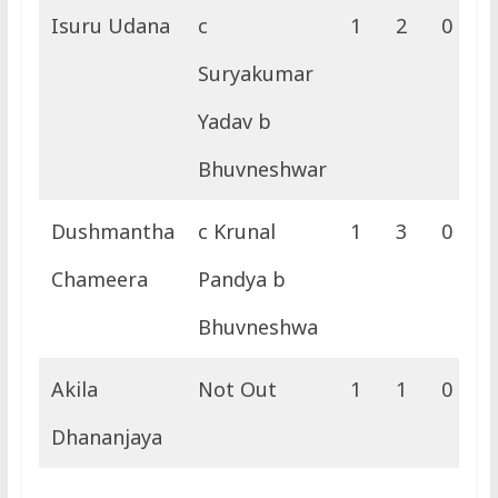
Isuru Udana
c
1
2
0
0
Suryakumar
Yadav b
Bhuvneshwar
Dushmantha
c Krunal
1
3
0
0
Chameera
Pandya b
Bhuvneshwa
Akila
Not Out
1
1
0
0
Dhananjaya