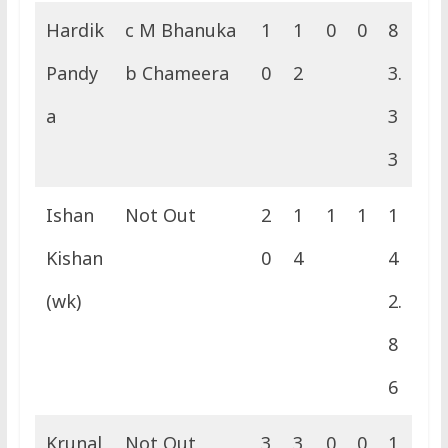
Hardik
c M Bhanuka
1
1
0
0
8
Pandy
b Chameera
0
2
3.
a
3
3
Ishan
Not Out
2
1
1
1
1
Kishan
0
4
4
(wk)
2.
8
6
Krunal
Not Out
3
3
0
0
1