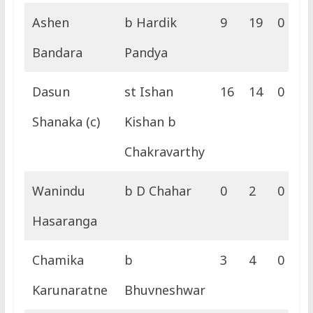
Ashen
b Hardik
9
19
0
0
Bandara
Pandya
Dasun
st Ishan
16
14
0
1
Shanaka (c)
Kishan b
Chakravarthy
Wanindu
b D Chahar
0
2
0
0
Hasaranga
Chamika
b
3
4
0
0
Karunaratne
Bhuvneshwar