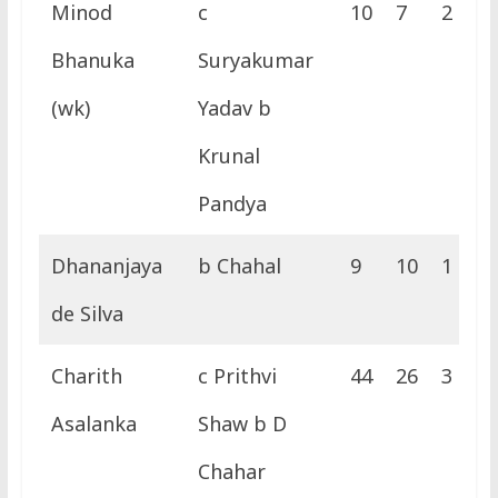
Minod
c
10
7
2
0
Bhanuka
Suryakumar
(wk)
Yadav b
Krunal
Pandya
Dhananjaya
b Chahal
9
10
1
0
de Silva
Charith
c Prithvi
44
26
3
3
Asalanka
Shaw b D
Chahar