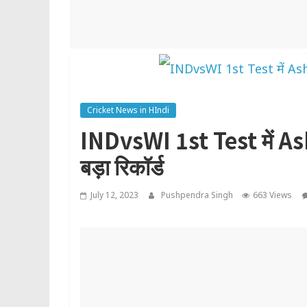
Cricket News in HIndi
INDvsWI 1st Test में As
बड़ा रिकॉर्ड
July 12, 2023
Pushpendra Singh
663 Views