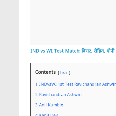
IND vs WI Test Match: विराट, रोहित, धोनी औ
Contents
hide
1
INDvsWI 1st Test Ravichandran Ashwi
2
Ravichandran Ashwin
3
Anil Kumble
4
Kapil Dev