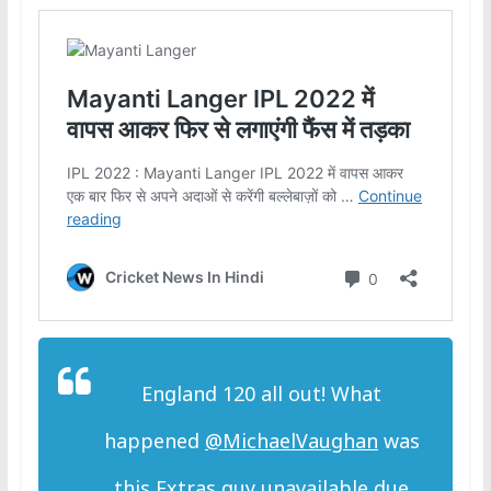
England 120 all out! What
happened
@MichaelVaughan
was
this Extras guy unavailable due