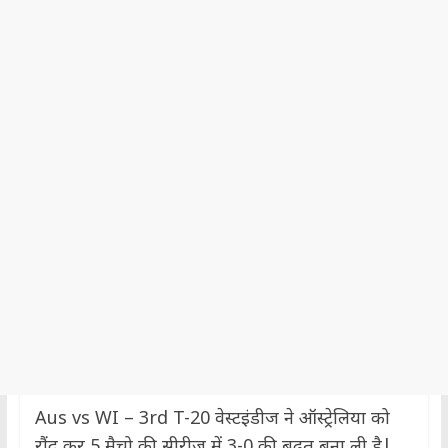
Aus vs WI – 3rd T-20 वेस्टइंडीज ने ऑस्ट्रेलिया को
रौंद कर 5 मैचो की सीरीज में 3-0 की बढ़त बना ली है|