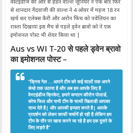
वेस्टइंडीज की ओर से हेडन वाल्श जूनियर ने एक बार फिर
से शानदार गेंदवाजी की वाल्श ने 4 ओवर में महज 18 रन
खर्च कर एलेक्स कैरी और अरोन फिंच को पवेलियन का
रास्ता दिखाया इस मैच से पहले ड्वेन ब्रावो को ने एक
इमोशनल पोस्ट भी शेयर किया था |
Aus vs WI T-20 से पहले
ड्वेन ब्रावो
का इमोशनल पोस्ट –
“क्रिस गेल … आपने टीम को कई सालों तक अपने
कंधो तक उठाया है और अब हम आपके लिए है
वेस्टइंडीज क्रिकेट, हमारे कप्तान कीरोन पोलार्ड,
कोच फिल और सभी टीम के साथी खिलाडी आपका
साथ देते है| और आपकी इज्ज़त करते है| आपके
प्रदर्शन को लेकर काफी चर्चायें हो रही है लेकिन हम
टीम के तौर पर खास करने जा रहे है हम एक दुसरे के
लिए लड़ते है”